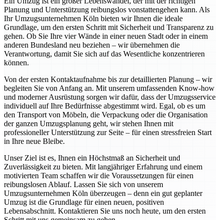
Ein Umzug ist ein großer Lebenswandel, der mit der richtigen
Planung und Unterstützung reibungslos vonstattengehen kann. Als
Ihr Umzugsunternehmen Köln bieten wir Ihnen die ideale
Grundlage, um den ersten Schritt mit Sicherheit und Transparenz zu
gehen. Ob Sie Ihre vier Wände in einer neuen Stadt oder in einem
anderen Bundesland neu beziehen – wir übernehmen die
Verantwortung, damit Sie sich auf das Wesentliche konzentrieren
können.
Von der ersten Kontaktaufnahme bis zur detaillierten Planung – wir
begleiten Sie von Anfang an. Mit unserem umfassenden Know-how
und moderner Ausrüstung sorgen wir dafür, dass der Umzugsservice
individuell auf Ihre Bedürfnisse abgestimmt wird. Egal, ob es um
den Transport von Möbeln, die Verpackung oder die Organisation
der ganzen Umzugsplanung geht, wir stehen Ihnen mit
professioneller Unterstützung zur Seite – für einen stressfreien Start
in Ihre neue Bleibe.
Unser Ziel ist es, Ihnen ein Höchstmaß an Sicherheit und
Zuverlässigkeit zu bieten. Mit langjähriger Erfahrung und einem
motivierten Team schaffen wir die Voraussetzungen für einen
reibungslosen Ablauf. Lassen Sie sich von unserem
Umzugsunternehmen Köln überzeugen – denn ein gut geplanter
Umzug ist die Grundlage für einen neuen, positiven
Lebensabschnitt. Kontaktieren Sie uns noch heute, um den ersten
Schritt mit uns gemeinsam zu gehen.