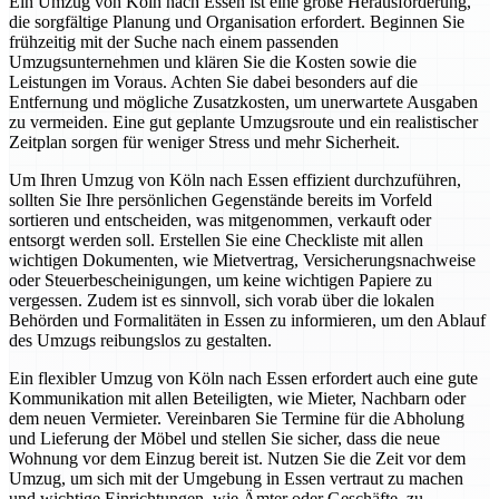
Ein Umzug von Köln nach Essen ist eine große Herausforderung,
die sorgfältige Planung und Organisation erfordert. Beginnen Sie
frühzeitig mit der Suche nach einem passenden
Umzugsunternehmen und klären Sie die Kosten sowie die
Leistungen im Voraus. Achten Sie dabei besonders auf die
Entfernung und mögliche Zusatzkosten, um unerwartete Ausgaben
zu vermeiden. Eine gut geplante Umzugsroute und ein realistischer
Zeitplan sorgen für weniger Stress und mehr Sicherheit.
Um Ihren Umzug von Köln nach Essen effizient durchzuführen,
sollten Sie Ihre persönlichen Gegenstände bereits im Vorfeld
sortieren und entscheiden, was mitgenommen, verkauft oder
entsorgt werden soll. Erstellen Sie eine Checkliste mit allen
wichtigen Dokumenten, wie Mietvertrag, Versicherungsnachweise
oder Steuerbescheinigungen, um keine wichtigen Papiere zu
vergessen. Zudem ist es sinnvoll, sich vorab über die lokalen
Behörden und Formalitäten in Essen zu informieren, um den Ablauf
des Umzugs reibungslos zu gestalten.
Ein flexibler Umzug von Köln nach Essen erfordert auch eine gute
Kommunikation mit allen Beteiligten, wie Mieter, Nachbarn oder
dem neuen Vermieter. Vereinbaren Sie Termine für die Abholung
und Lieferung der Möbel und stellen Sie sicher, dass die neue
Wohnung vor dem Einzug bereit ist. Nutzen Sie die Zeit vor dem
Umzug, um sich mit der Umgebung in Essen vertraut zu machen
und wichtige Einrichtungen, wie Ämter oder Geschäfte, zu