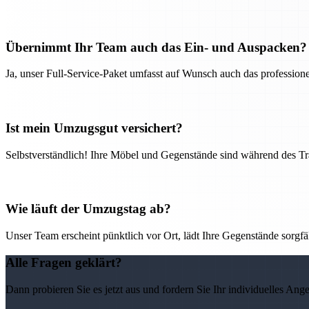
Übernimmt Ihr Team auch das Ein- und Auspacken?
Ja, unser Full-Service-Paket umfasst auf Wunsch auch das professio
Ist mein Umzugsgut versichert?
Selbstverständlich! Ihre Möbel und Gegenstände sind während des Tra
Wie läuft der Umzugstag ab?
Unser Team erscheint pünktlich vor Ort, lädt Ihre Gegenstände sorgfälti
Alle Fragen geklärt?
Dann probieren Sie es jetzt aus und fordern Sie Ihr individuelles Ang