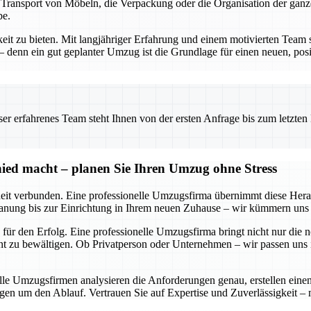
n Transport von Möbeln, die Verpackung oder die Organisation der gan
be.
keit zu bieten. Mit langjähriger Erfahrung und einem motivierten Team 
enn ein gut geplanter Umzug ist die Grundlage für einen neuen, posit
 erfahrenes Team steht Ihnen von der ersten Anfrage bis zum letzten Ka
ied macht – planen Sie Ihren Umzug ohne Stress
it verbunden. Eine professionelle Umzugsfirma übernimmt diese Heraus
anung bis zur Einrichtung in Ihrem neuen Zuhause – wir kümmern uns u
für den Erfolg. Eine professionelle Umzugsfirma bringt nicht nur die 
 zu bewältigen. Ob Privatperson oder Unternehmen – wir passen uns in
nelle Umzugsfirmen analysieren die Anforderungen genau, erstellen ei
gen um den Ablauf. Vertrauen Sie auf Expertise und Zuverlässigkeit –