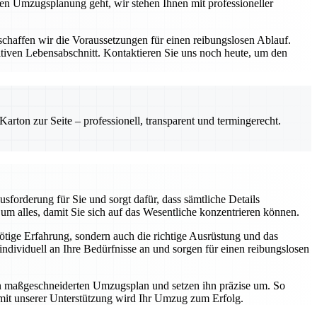
zen Umzugsplanung geht, wir stehen Ihnen mit professioneller
schaffen wir die Voraussetzungen für einen reibungslosen Ablauf.
iven Lebensabschnitt. Kontaktieren Sie uns noch heute, um den
rton zur Seite – professionell, transparent und termingerecht.
forderung für Sie und sorgt dafür, dass sämtliche Details
m alles, damit Sie sich auf das Wesentliche konzentrieren können.
nötige Erfahrung, sondern auch die richtige Ausrüstung und das
dividuell an Ihre Bedürfnisse an und sorgen für einen reibungslosen
nen maßgeschneiderten Umzugsplan und setzen ihn präzise um. So
 mit unserer Unterstützung wird Ihr Umzug zum Erfolg.