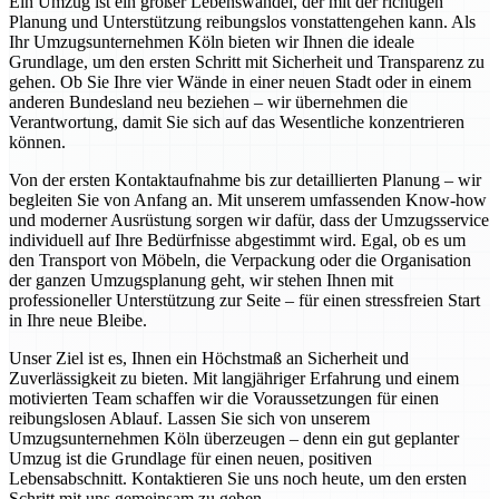
Ein Umzug ist ein großer Lebenswandel, der mit der richtigen
Planung und Unterstützung reibungslos vonstattengehen kann. Als
Ihr Umzugsunternehmen Köln bieten wir Ihnen die ideale
Grundlage, um den ersten Schritt mit Sicherheit und Transparenz zu
gehen. Ob Sie Ihre vier Wände in einer neuen Stadt oder in einem
anderen Bundesland neu beziehen – wir übernehmen die
Verantwortung, damit Sie sich auf das Wesentliche konzentrieren
können.
Von der ersten Kontaktaufnahme bis zur detaillierten Planung – wir
begleiten Sie von Anfang an. Mit unserem umfassenden Know-how
und moderner Ausrüstung sorgen wir dafür, dass der Umzugsservice
individuell auf Ihre Bedürfnisse abgestimmt wird. Egal, ob es um
den Transport von Möbeln, die Verpackung oder die Organisation
der ganzen Umzugsplanung geht, wir stehen Ihnen mit
professioneller Unterstützung zur Seite – für einen stressfreien Start
in Ihre neue Bleibe.
Unser Ziel ist es, Ihnen ein Höchstmaß an Sicherheit und
Zuverlässigkeit zu bieten. Mit langjähriger Erfahrung und einem
motivierten Team schaffen wir die Voraussetzungen für einen
reibungslosen Ablauf. Lassen Sie sich von unserem
Umzugsunternehmen Köln überzeugen – denn ein gut geplanter
Umzug ist die Grundlage für einen neuen, positiven
Lebensabschnitt. Kontaktieren Sie uns noch heute, um den ersten
Schritt mit uns gemeinsam zu gehen.