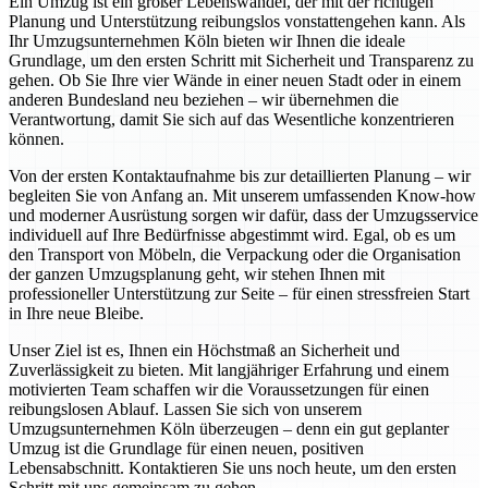
Ein Umzug ist ein großer Lebenswandel, der mit der richtigen
Planung und Unterstützung reibungslos vonstattengehen kann. Als
Ihr Umzugsunternehmen Köln bieten wir Ihnen die ideale
Grundlage, um den ersten Schritt mit Sicherheit und Transparenz zu
gehen. Ob Sie Ihre vier Wände in einer neuen Stadt oder in einem
anderen Bundesland neu beziehen – wir übernehmen die
Verantwortung, damit Sie sich auf das Wesentliche konzentrieren
können.
Von der ersten Kontaktaufnahme bis zur detaillierten Planung – wir
begleiten Sie von Anfang an. Mit unserem umfassenden Know-how
und moderner Ausrüstung sorgen wir dafür, dass der Umzugsservice
individuell auf Ihre Bedürfnisse abgestimmt wird. Egal, ob es um
den Transport von Möbeln, die Verpackung oder die Organisation
der ganzen Umzugsplanung geht, wir stehen Ihnen mit
professioneller Unterstützung zur Seite – für einen stressfreien Start
in Ihre neue Bleibe.
Unser Ziel ist es, Ihnen ein Höchstmaß an Sicherheit und
Zuverlässigkeit zu bieten. Mit langjähriger Erfahrung und einem
motivierten Team schaffen wir die Voraussetzungen für einen
reibungslosen Ablauf. Lassen Sie sich von unserem
Umzugsunternehmen Köln überzeugen – denn ein gut geplanter
Umzug ist die Grundlage für einen neuen, positiven
Lebensabschnitt. Kontaktieren Sie uns noch heute, um den ersten
Schritt mit uns gemeinsam zu gehen.