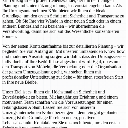
Ein Umzug ist ein großer Lebenswandel, der mit der richtigen
Planung und Unterstützung reibungslos vonstattengehen kann. Als
Ihr Umzugsunternehmen Köln bieten wir Ihnen die ideale
Grundlage, um den ersten Schritt mit Sicherheit und Transparenz zu
gehen. Ob Sie Ihre vier Wände in einer neuen Stadt oder in einem
anderen Bundesland neu beziehen – wir übernehmen die
Verantwortung, damit Sie sich auf das Wesentliche konzentrieren
können.
Von der ersten Kontaktaufnahme bis zur detaillierten Planung – wir
begleiten Sie von Anfang an. Mit unserem umfassenden Know-how
und moderner Ausrüstung sorgen wir dafür, dass der Umzugsservice
individuell auf Ihre Bedürfnisse abgestimmt wird. Egal, ob es um
den Transport von Möbeln, die Verpackung oder die Organisation
der ganzen Umzugsplanung geht, wir stehen Ihnen mit
professioneller Unterstützung zur Seite – für einen stressfreien Start
in Ihre neue Bleibe.
Unser Ziel ist es, Ihnen ein Höchstmaß an Sicherheit und
Zuverlässigkeit zu bieten. Mit langjähriger Erfahrung und einem
motivierten Team schaffen wir die Voraussetzungen für einen
reibungslosen Ablauf. Lassen Sie sich von unserem
Umzugsunternehmen Köln überzeugen – denn ein gut geplanter
Umzug ist die Grundlage für einen neuen, positiven
Lebensabschnitt. Kontaktieren Sie uns noch heute, um den ersten
Schritt mit uns gemeinsam zu gehen.