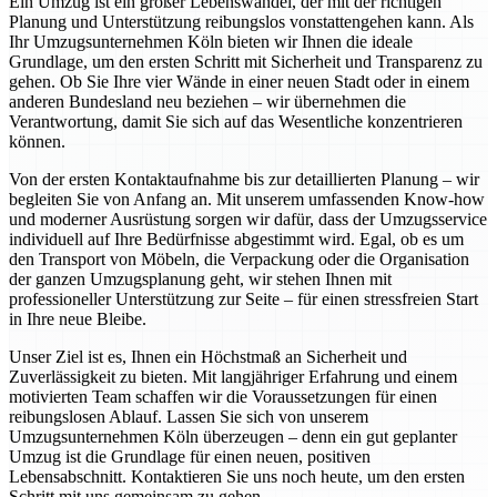
Ein Umzug ist ein großer Lebenswandel, der mit der richtigen
Planung und Unterstützung reibungslos vonstattengehen kann. Als
Ihr Umzugsunternehmen Köln bieten wir Ihnen die ideale
Grundlage, um den ersten Schritt mit Sicherheit und Transparenz zu
gehen. Ob Sie Ihre vier Wände in einer neuen Stadt oder in einem
anderen Bundesland neu beziehen – wir übernehmen die
Verantwortung, damit Sie sich auf das Wesentliche konzentrieren
können.
Von der ersten Kontaktaufnahme bis zur detaillierten Planung – wir
begleiten Sie von Anfang an. Mit unserem umfassenden Know-how
und moderner Ausrüstung sorgen wir dafür, dass der Umzugsservice
individuell auf Ihre Bedürfnisse abgestimmt wird. Egal, ob es um
den Transport von Möbeln, die Verpackung oder die Organisation
der ganzen Umzugsplanung geht, wir stehen Ihnen mit
professioneller Unterstützung zur Seite – für einen stressfreien Start
in Ihre neue Bleibe.
Unser Ziel ist es, Ihnen ein Höchstmaß an Sicherheit und
Zuverlässigkeit zu bieten. Mit langjähriger Erfahrung und einem
motivierten Team schaffen wir die Voraussetzungen für einen
reibungslosen Ablauf. Lassen Sie sich von unserem
Umzugsunternehmen Köln überzeugen – denn ein gut geplanter
Umzug ist die Grundlage für einen neuen, positiven
Lebensabschnitt. Kontaktieren Sie uns noch heute, um den ersten
Schritt mit uns gemeinsam zu gehen.