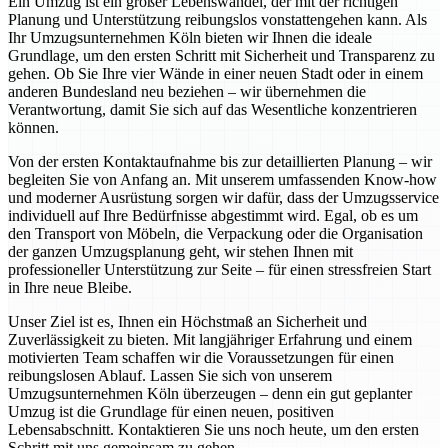
Ein Umzug ist ein großer Lebenswandel, der mit der richtigen
Planung und Unterstützung reibungslos vonstattengehen kann. Als
Ihr Umzugsunternehmen Köln bieten wir Ihnen die ideale
Grundlage, um den ersten Schritt mit Sicherheit und Transparenz zu
gehen. Ob Sie Ihre vier Wände in einer neuen Stadt oder in einem
anderen Bundesland neu beziehen – wir übernehmen die
Verantwortung, damit Sie sich auf das Wesentliche konzentrieren
können.
Von der ersten Kontaktaufnahme bis zur detaillierten Planung – wir
begleiten Sie von Anfang an. Mit unserem umfassenden Know-how
und moderner Ausrüstung sorgen wir dafür, dass der Umzugsservice
individuell auf Ihre Bedürfnisse abgestimmt wird. Egal, ob es um
den Transport von Möbeln, die Verpackung oder die Organisation
der ganzen Umzugsplanung geht, wir stehen Ihnen mit
professioneller Unterstützung zur Seite – für einen stressfreien Start
in Ihre neue Bleibe.
Unser Ziel ist es, Ihnen ein Höchstmaß an Sicherheit und
Zuverlässigkeit zu bieten. Mit langjähriger Erfahrung und einem
motivierten Team schaffen wir die Voraussetzungen für einen
reibungslosen Ablauf. Lassen Sie sich von unserem
Umzugsunternehmen Köln überzeugen – denn ein gut geplanter
Umzug ist die Grundlage für einen neuen, positiven
Lebensabschnitt. Kontaktieren Sie uns noch heute, um den ersten
Schritt mit uns gemeinsam zu gehen.