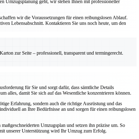
zen Umzugsplanung geht, wir stehen Ihnen mit professioneller
schaffen wir die Voraussetzungen für einen reibungslosen Ablauf.
iven Lebensabschnitt. Kontaktieren Sie uns noch heute, um den
rton zur Seite – professionell, transparent und termingerecht.
forderung für Sie und sorgt dafür, dass sämtliche Details
m alles, damit Sie sich auf das Wesentliche konzentrieren können.
nötige Erfahrung, sondern auch die richtige Ausrüstung und das
dividuell an Ihre Bedürfnisse an und sorgen für einen reibungslosen
nen maßgeschneiderten Umzugsplan und setzen ihn präzise um. So
 mit unserer Unterstützung wird Ihr Umzug zum Erfolg.