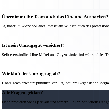
Übernimmt Ihr Team auch das Ein- und Auspacken?
Ja, unser Full-Service-Paket umfasst auf Wunsch auch das professio
Ist mein Umzugsgut versichert?
Selbstverständlich! Ihre Möbel und Gegenstände sind während des Tra
Wie läuft der Umzugstag ab?
Unser Team erscheint pünktlich vor Ort, lädt Ihre Gegenstände sorgfälti
Alle Fragen geklärt?
Dann probieren Sie es jetzt aus und fordern Sie Ihr individuelles Ang