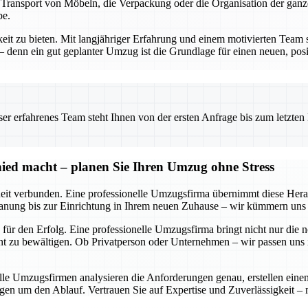
n Transport von Möbeln, die Verpackung oder die Organisation der gan
be.
keit zu bieten. Mit langjähriger Erfahrung und einem motivierten Team 
enn ein gut geplanter Umzug ist die Grundlage für einen neuen, posit
 erfahrenes Team steht Ihnen von der ersten Anfrage bis zum letzten Ka
ied macht – planen Sie Ihren Umzug ohne Stress
it verbunden. Eine professionelle Umzugsfirma übernimmt diese Heraus
anung bis zur Einrichtung in Ihrem neuen Zuhause – wir kümmern uns u
für den Erfolg. Eine professionelle Umzugsfirma bringt nicht nur die 
 zu bewältigen. Ob Privatperson oder Unternehmen – wir passen uns in
nelle Umzugsfirmen analysieren die Anforderungen genau, erstellen ei
gen um den Ablauf. Vertrauen Sie auf Expertise und Zuverlässigkeit –