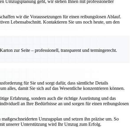
zen Umzugsplanung geht, wir stehen Ihnen mit professioneller
schaffen wir die Voraussetzungen für einen reibungslosen Ablauf.
iven Lebensabschnitt. Kontaktieren Sie uns noch heute, um den
rton zur Seite – professionell, transparent und termingerecht.
forderung für Sie und sorgt dafür, dass sämtliche Details
m alles, damit Sie sich auf das Wesentliche konzentrieren können.
nötige Erfahrung, sondern auch die richtige Ausrüstung und das
dividuell an Ihre Bedürfnisse an und sorgen für einen reibungslosen
nen maßgeschneiderten Umzugsplan und setzen ihn präzise um. So
 mit unserer Unterstützung wird Ihr Umzug zum Erfolg.