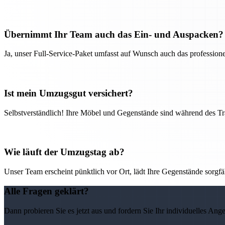
Übernimmt Ihr Team auch das Ein- und Auspacken?
Ja, unser Full-Service-Paket umfasst auf Wunsch auch das professio
Ist mein Umzugsgut versichert?
Selbstverständlich! Ihre Möbel und Gegenstände sind während des Tra
Wie läuft der Umzugstag ab?
Unser Team erscheint pünktlich vor Ort, lädt Ihre Gegenstände sorgfälti
Alle Fragen geklärt?
Dann probieren Sie es jetzt aus und fordern Sie Ihr individuelles Ang