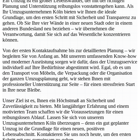
Ein Umzug ist ein großer Lebenswandel, der mit der richtigen
Planung und Unterstützung reibungslos vonstattengehen kann. Als
Ihr Umzugsunternehmen Köln bieten wir Ihnen die ideale
Grundlage, um den ersten Schritt mit Sicherheit und Transparenz zu
gehen. Ob Sie Ihre vier Wände in einer neuen Stadt oder in einem
anderen Bundesland neu beziehen – wir übernehmen die
Verantwortung, damit Sie sich auf das Wesentliche konzentrieren
können.
Von der ersten Kontaktaufnahme bis zur detaillierten Planung – wir
begleiten Sie von Anfang an. Mit unserem umfassenden Know-how
und moderner Ausrüstung sorgen wir dafür, dass der Umzugsservice
individuell auf Ihre Bedürfnisse abgestimmt wird. Egal, ob es um
den Transport von Möbeln, die Verpackung oder die Organisation
der ganzen Umzugsplanung geht, wir stehen Ihnen mit
professioneller Unterstützung zur Seite – für einen stressfreien Start
in Ihre neue Bleibe.
Unser Ziel ist es, Ihnen ein Höchstmaß an Sicherheit und
Zuverlässigkeit zu bieten. Mit langjähriger Erfahrung und einem
motivierten Team schaffen wir die Voraussetzungen für einen
reibungslosen Ablauf. Lassen Sie sich von unserem
Umzugsunternehmen Köln überzeugen – denn ein gut geplanter
Umzug ist die Grundlage für einen neuen, positiven
Lebensabschnitt. Kontaktieren Sie uns noch heute, um den ersten
Schritt mit uns gemeinsam zu gehen.