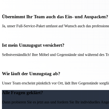
Übernimmt Ihr Team auch das Ein- und Auspacken?
Ja, unser Full-Service-Paket umfasst auf Wunsch auch das professio
Ist mein Umzugsgut versichert?
Selbstverständlich! Ihre Möbel und Gegenstände sind während des Tra
Wie läuft der Umzugstag ab?
Unser Team erscheint pünktlich vor Ort, lädt Ihre Gegenstände sorgfälti
Alle Fragen geklärt?
Dann probieren Sie es jetzt aus und fordern Sie Ihr individuelles Ang