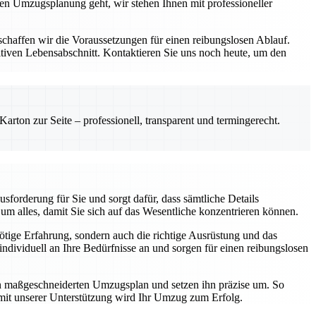
zen Umzugsplanung geht, wir stehen Ihnen mit professioneller
schaffen wir die Voraussetzungen für einen reibungslosen Ablauf.
iven Lebensabschnitt. Kontaktieren Sie uns noch heute, um den
rton zur Seite – professionell, transparent und termingerecht.
forderung für Sie und sorgt dafür, dass sämtliche Details
m alles, damit Sie sich auf das Wesentliche konzentrieren können.
nötige Erfahrung, sondern auch die richtige Ausrüstung und das
dividuell an Ihre Bedürfnisse an und sorgen für einen reibungslosen
nen maßgeschneiderten Umzugsplan und setzen ihn präzise um. So
 mit unserer Unterstützung wird Ihr Umzug zum Erfolg.