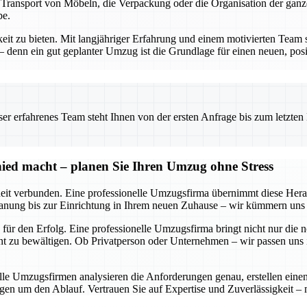
n Transport von Möbeln, die Verpackung oder die Organisation der gan
be.
keit zu bieten. Mit langjähriger Erfahrung und einem motivierten Team 
enn ein gut geplanter Umzug ist die Grundlage für einen neuen, posit
 erfahrenes Team steht Ihnen von der ersten Anfrage bis zum letzten Ka
ied macht – planen Sie Ihren Umzug ohne Stress
it verbunden. Eine professionelle Umzugsfirma übernimmt diese Heraus
anung bis zur Einrichtung in Ihrem neuen Zuhause – wir kümmern uns u
für den Erfolg. Eine professionelle Umzugsfirma bringt nicht nur die 
 zu bewältigen. Ob Privatperson oder Unternehmen – wir passen uns in
nelle Umzugsfirmen analysieren die Anforderungen genau, erstellen ei
gen um den Ablauf. Vertrauen Sie auf Expertise und Zuverlässigkeit –