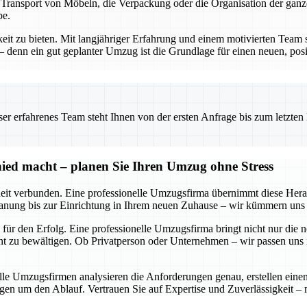
n Transport von Möbeln, die Verpackung oder die Organisation der gan
be.
keit zu bieten. Mit langjähriger Erfahrung und einem motivierten Team 
enn ein gut geplanter Umzug ist die Grundlage für einen neuen, posit
 erfahrenes Team steht Ihnen von der ersten Anfrage bis zum letzten Ka
ied macht – planen Sie Ihren Umzug ohne Stress
it verbunden. Eine professionelle Umzugsfirma übernimmt diese Heraus
anung bis zur Einrichtung in Ihrem neuen Zuhause – wir kümmern uns u
für den Erfolg. Eine professionelle Umzugsfirma bringt nicht nur die 
 zu bewältigen. Ob Privatperson oder Unternehmen – wir passen uns in
nelle Umzugsfirmen analysieren die Anforderungen genau, erstellen ei
gen um den Ablauf. Vertrauen Sie auf Expertise und Zuverlässigkeit –