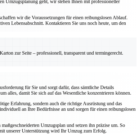
zen Umzugsplanung geht, wir stehen Ihnen mit professioneller
schaffen wir die Voraussetzungen für einen reibungslosen Ablauf.
iven Lebensabschnitt. Kontaktieren Sie uns noch heute, um den
rton zur Seite – professionell, transparent und termingerecht.
forderung für Sie und sorgt dafür, dass sämtliche Details
m alles, damit Sie sich auf das Wesentliche konzentrieren können.
nötige Erfahrung, sondern auch die richtige Ausrüstung und das
dividuell an Ihre Bedürfnisse an und sorgen für einen reibungslosen
nen maßgeschneiderten Umzugsplan und setzen ihn präzise um. So
 mit unserer Unterstützung wird Ihr Umzug zum Erfolg.