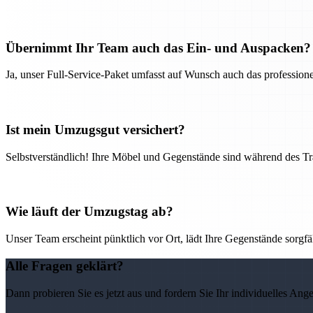
Übernimmt Ihr Team auch das Ein- und Auspacken?
Ja, unser Full-Service-Paket umfasst auf Wunsch auch das professio
Ist mein Umzugsgut versichert?
Selbstverständlich! Ihre Möbel und Gegenstände sind während des Tra
Wie läuft der Umzugstag ab?
Unser Team erscheint pünktlich vor Ort, lädt Ihre Gegenstände sorgfälti
Alle Fragen geklärt?
Dann probieren Sie es jetzt aus und fordern Sie Ihr individuelles Ang