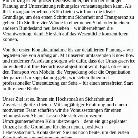
Ein Umzug ist ein großer Lebenswandel, der mit der richtigen
Planung und Unterstützung reibungslos vonstattengehen kann. Als
Ihr Umzugsunternehmen Köln bieten wir Ihnen die ideale
Grundlage, um den ersten Schritt mit Sicherheit und Transparenz zu
gehen. Ob Sie Ihre vier Wände in einer neuen Stadt oder in einem
anderen Bundesland neu beziehen – wir übernehmen die
Verantwortung, damit Sie sich auf das Wesentliche konzentrieren
können.
Von der ersten Kontaktaufnahme bis zur detaillierten Planung – wir
begleiten Sie von Anfang an. Mit unserem umfassenden Know-how
und moderner Ausrüstung sorgen wir dafür, dass der Umzugsservice
individuell auf Ihre Bedürfnisse abgestimmt wird. Egal, ob es um
den Transport von Möbeln, die Verpackung oder die Organisation
der ganzen Umzugsplanung geht, wir stehen Ihnen mit
professioneller Unterstützung zur Seite – für einen stressfreien Start
in Ihre neue Bleibe.
Unser Ziel ist es, Ihnen ein Höchstmaß an Sicherheit und
Zuverlässigkeit zu bieten. Mit langjähriger Erfahrung und einem
motivierten Team schaffen wir die Voraussetzungen für einen
reibungslosen Ablauf. Lassen Sie sich von unserem
Umzugsunternehmen Köln überzeugen – denn ein gut geplanter
Umzug ist die Grundlage für einen neuen, positiven
Lebensabschnitt. Kontaktieren Sie uns noch heute, um den ersten
Schritt mit uns gemeinsam zu gehen.