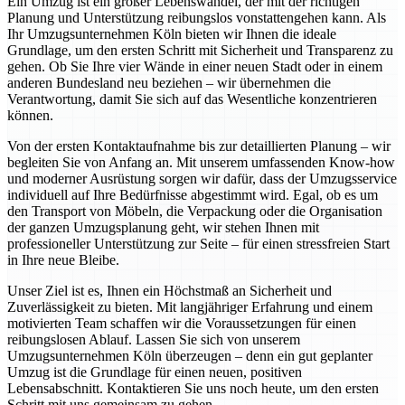
Ein Umzug ist ein großer Lebenswandel, der mit der richtigen
Planung und Unterstützung reibungslos vonstattengehen kann. Als
Ihr Umzugsunternehmen Köln bieten wir Ihnen die ideale
Grundlage, um den ersten Schritt mit Sicherheit und Transparenz zu
gehen. Ob Sie Ihre vier Wände in einer neuen Stadt oder in einem
anderen Bundesland neu beziehen – wir übernehmen die
Verantwortung, damit Sie sich auf das Wesentliche konzentrieren
können.
Von der ersten Kontaktaufnahme bis zur detaillierten Planung – wir
begleiten Sie von Anfang an. Mit unserem umfassenden Know-how
und moderner Ausrüstung sorgen wir dafür, dass der Umzugsservice
individuell auf Ihre Bedürfnisse abgestimmt wird. Egal, ob es um
den Transport von Möbeln, die Verpackung oder die Organisation
der ganzen Umzugsplanung geht, wir stehen Ihnen mit
professioneller Unterstützung zur Seite – für einen stressfreien Start
in Ihre neue Bleibe.
Unser Ziel ist es, Ihnen ein Höchstmaß an Sicherheit und
Zuverlässigkeit zu bieten. Mit langjähriger Erfahrung und einem
motivierten Team schaffen wir die Voraussetzungen für einen
reibungslosen Ablauf. Lassen Sie sich von unserem
Umzugsunternehmen Köln überzeugen – denn ein gut geplanter
Umzug ist die Grundlage für einen neuen, positiven
Lebensabschnitt. Kontaktieren Sie uns noch heute, um den ersten
Schritt mit uns gemeinsam zu gehen.