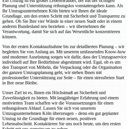
Ein Umzug ist ein großer Lebenswandel, der mit der richtigen
Planung und Unterstützung reibungslos vonstattengehen kann. Als
Ihr Umzugsunternehmen Köln bieten wir Ihnen die ideale
Grundlage, um den ersten Schritt mit Sicherheit und Transparenz zu
gehen. Ob Sie Ihre vier Wände in einer neuen Stadt oder in einem
anderen Bundesland neu beziehen – wir übernehmen die
Verantwortung, damit Sie sich auf das Wesentliche konzentrieren
können.
Von der ersten Kontaktaufnahme bis zur detaillierten Planung – wir
begleiten Sie von Anfang an. Mit unserem umfassenden Know-how
und moderner Ausrüstung sorgen wir dafür, dass der Umzugsservice
individuell auf Ihre Bedürfnisse abgestimmt wird. Egal, ob es um
den Transport von Möbeln, die Verpackung oder die Organisation
der ganzen Umzugsplanung geht, wir stehen Ihnen mit
professioneller Unterstützung zur Seite – für einen stressfreien Start
in Ihre neue Bleibe.
Unser Ziel ist es, Ihnen ein Höchstmaß an Sicherheit und
Zuverlässigkeit zu bieten. Mit langjähriger Erfahrung und einem
motivierten Team schaffen wir die Voraussetzungen für einen
reibungslosen Ablauf. Lassen Sie sich von unserem
Umzugsunternehmen Köln überzeugen – denn ein gut geplanter
Umzug ist die Grundlage für einen neuen, positiven
Lebensabschnitt. Kontaktieren Sie uns noch heute, um den ersten
Schritt mit uns gemeinsam zu gehen.