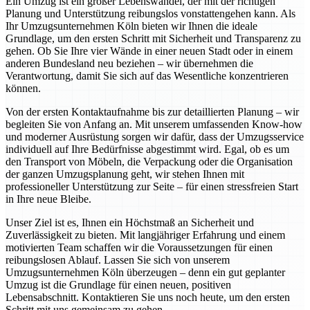
Ein Umzug ist ein großer Lebenswandel, der mit der richtigen
Planung und Unterstützung reibungslos vonstattengehen kann. Als
Ihr Umzugsunternehmen Köln bieten wir Ihnen die ideale
Grundlage, um den ersten Schritt mit Sicherheit und Transparenz zu
gehen. Ob Sie Ihre vier Wände in einer neuen Stadt oder in einem
anderen Bundesland neu beziehen – wir übernehmen die
Verantwortung, damit Sie sich auf das Wesentliche konzentrieren
können.
Von der ersten Kontaktaufnahme bis zur detaillierten Planung – wir
begleiten Sie von Anfang an. Mit unserem umfassenden Know-how
und moderner Ausrüstung sorgen wir dafür, dass der Umzugsservice
individuell auf Ihre Bedürfnisse abgestimmt wird. Egal, ob es um
den Transport von Möbeln, die Verpackung oder die Organisation
der ganzen Umzugsplanung geht, wir stehen Ihnen mit
professioneller Unterstützung zur Seite – für einen stressfreien Start
in Ihre neue Bleibe.
Unser Ziel ist es, Ihnen ein Höchstmaß an Sicherheit und
Zuverlässigkeit zu bieten. Mit langjähriger Erfahrung und einem
motivierten Team schaffen wir die Voraussetzungen für einen
reibungslosen Ablauf. Lassen Sie sich von unserem
Umzugsunternehmen Köln überzeugen – denn ein gut geplanter
Umzug ist die Grundlage für einen neuen, positiven
Lebensabschnitt. Kontaktieren Sie uns noch heute, um den ersten
Schritt mit uns gemeinsam zu gehen.