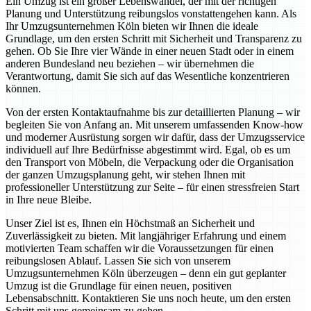
Ein Umzug ist ein großer Lebenswandel, der mit der richtigen
Planung und Unterstützung reibungslos vonstattengehen kann. Als
Ihr Umzugsunternehmen Köln bieten wir Ihnen die ideale
Grundlage, um den ersten Schritt mit Sicherheit und Transparenz zu
gehen. Ob Sie Ihre vier Wände in einer neuen Stadt oder in einem
anderen Bundesland neu beziehen – wir übernehmen die
Verantwortung, damit Sie sich auf das Wesentliche konzentrieren
können.
Von der ersten Kontaktaufnahme bis zur detaillierten Planung – wir
begleiten Sie von Anfang an. Mit unserem umfassenden Know-how
und moderner Ausrüstung sorgen wir dafür, dass der Umzugsservice
individuell auf Ihre Bedürfnisse abgestimmt wird. Egal, ob es um
den Transport von Möbeln, die Verpackung oder die Organisation
der ganzen Umzugsplanung geht, wir stehen Ihnen mit
professioneller Unterstützung zur Seite – für einen stressfreien Start
in Ihre neue Bleibe.
Unser Ziel ist es, Ihnen ein Höchstmaß an Sicherheit und
Zuverlässigkeit zu bieten. Mit langjähriger Erfahrung und einem
motivierten Team schaffen wir die Voraussetzungen für einen
reibungslosen Ablauf. Lassen Sie sich von unserem
Umzugsunternehmen Köln überzeugen – denn ein gut geplanter
Umzug ist die Grundlage für einen neuen, positiven
Lebensabschnitt. Kontaktieren Sie uns noch heute, um den ersten
Schritt mit uns gemeinsam zu gehen.