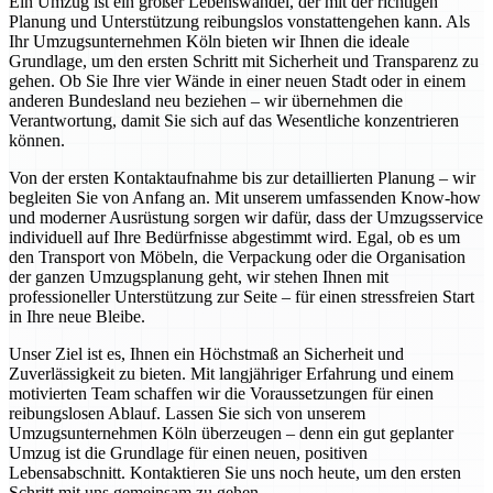
Ein Umzug ist ein großer Lebenswandel, der mit der richtigen
Planung und Unterstützung reibungslos vonstattengehen kann. Als
Ihr Umzugsunternehmen Köln bieten wir Ihnen die ideale
Grundlage, um den ersten Schritt mit Sicherheit und Transparenz zu
gehen. Ob Sie Ihre vier Wände in einer neuen Stadt oder in einem
anderen Bundesland neu beziehen – wir übernehmen die
Verantwortung, damit Sie sich auf das Wesentliche konzentrieren
können.
Von der ersten Kontaktaufnahme bis zur detaillierten Planung – wir
begleiten Sie von Anfang an. Mit unserem umfassenden Know-how
und moderner Ausrüstung sorgen wir dafür, dass der Umzugsservice
individuell auf Ihre Bedürfnisse abgestimmt wird. Egal, ob es um
den Transport von Möbeln, die Verpackung oder die Organisation
der ganzen Umzugsplanung geht, wir stehen Ihnen mit
professioneller Unterstützung zur Seite – für einen stressfreien Start
in Ihre neue Bleibe.
Unser Ziel ist es, Ihnen ein Höchstmaß an Sicherheit und
Zuverlässigkeit zu bieten. Mit langjähriger Erfahrung und einem
motivierten Team schaffen wir die Voraussetzungen für einen
reibungslosen Ablauf. Lassen Sie sich von unserem
Umzugsunternehmen Köln überzeugen – denn ein gut geplanter
Umzug ist die Grundlage für einen neuen, positiven
Lebensabschnitt. Kontaktieren Sie uns noch heute, um den ersten
Schritt mit uns gemeinsam zu gehen.