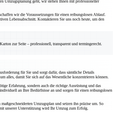
zen Umzugsplanung geht, wir stehen Ihnen mit professioneller
schaffen wir die Voraussetzungen für einen reibungslosen Ablauf.
iven Lebensabschnitt. Kontaktieren Sie uns noch heute, um den
rton zur Seite – professionell, transparent und termingerecht.
forderung für Sie und sorgt dafür, dass sämtliche Details
m alles, damit Sie sich auf das Wesentliche konzentrieren können.
nötige Erfahrung, sondern auch die richtige Ausrüstung und das
dividuell an Ihre Bedürfnisse an und sorgen für einen reibungslosen
nen maßgeschneiderten Umzugsplan und setzen ihn präzise um. So
 mit unserer Unterstützung wird Ihr Umzug zum Erfolg.