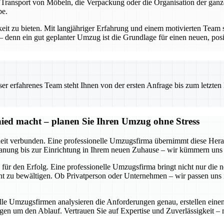
n Transport von Möbeln, die Verpackung oder die Organisation der gan
be.
keit zu bieten. Mit langjähriger Erfahrung und einem motivierten Team 
enn ein gut geplanter Umzug ist die Grundlage für einen neuen, posit
 erfahrenes Team steht Ihnen von der ersten Anfrage bis zum letzten Ka
ied macht – planen Sie Ihren Umzug ohne Stress
it verbunden. Eine professionelle Umzugsfirma übernimmt diese Heraus
anung bis zur Einrichtung in Ihrem neuen Zuhause – wir kümmern uns u
für den Erfolg. Eine professionelle Umzugsfirma bringt nicht nur die 
 zu bewältigen. Ob Privatperson oder Unternehmen – wir passen uns in
nelle Umzugsfirmen analysieren die Anforderungen genau, erstellen ei
gen um den Ablauf. Vertrauen Sie auf Expertise und Zuverlässigkeit –