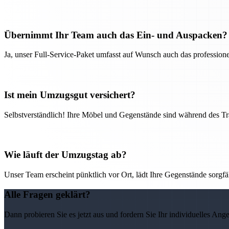
Übernimmt Ihr Team auch das Ein- und Auspacken?
Ja, unser Full-Service-Paket umfasst auf Wunsch auch das professio
Ist mein Umzugsgut versichert?
Selbstverständlich! Ihre Möbel und Gegenstände sind während des Tra
Wie läuft der Umzugstag ab?
Unser Team erscheint pünktlich vor Ort, lädt Ihre Gegenstände sorgfälti
Alle Fragen geklärt?
Dann probieren Sie es jetzt aus und fordern Sie Ihr individuelles Ang