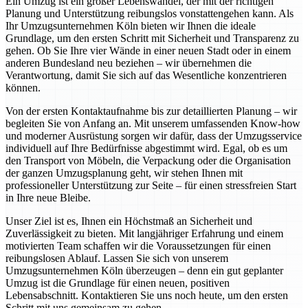
Ein Umzug ist ein großer Lebenswandel, der mit der richtigen
Planung und Unterstützung reibungslos vonstattengehen kann. Als
Ihr Umzugsunternehmen Köln bieten wir Ihnen die ideale
Grundlage, um den ersten Schritt mit Sicherheit und Transparenz zu
gehen. Ob Sie Ihre vier Wände in einer neuen Stadt oder in einem
anderen Bundesland neu beziehen – wir übernehmen die
Verantwortung, damit Sie sich auf das Wesentliche konzentrieren
können.
Von der ersten Kontaktaufnahme bis zur detaillierten Planung – wir
begleiten Sie von Anfang an. Mit unserem umfassenden Know-how
und moderner Ausrüstung sorgen wir dafür, dass der Umzugsservice
individuell auf Ihre Bedürfnisse abgestimmt wird. Egal, ob es um
den Transport von Möbeln, die Verpackung oder die Organisation
der ganzen Umzugsplanung geht, wir stehen Ihnen mit
professioneller Unterstützung zur Seite – für einen stressfreien Start
in Ihre neue Bleibe.
Unser Ziel ist es, Ihnen ein Höchstmaß an Sicherheit und
Zuverlässigkeit zu bieten. Mit langjähriger Erfahrung und einem
motivierten Team schaffen wir die Voraussetzungen für einen
reibungslosen Ablauf. Lassen Sie sich von unserem
Umzugsunternehmen Köln überzeugen – denn ein gut geplanter
Umzug ist die Grundlage für einen neuen, positiven
Lebensabschnitt. Kontaktieren Sie uns noch heute, um den ersten
Schritt mit uns gemeinsam zu gehen.