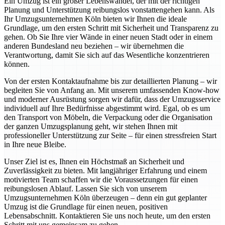
Ein Umzug ist ein großer Lebenswandel, der mit der richtigen
Planung und Unterstützung reibungslos vonstattengehen kann. Als
Ihr Umzugsunternehmen Köln bieten wir Ihnen die ideale
Grundlage, um den ersten Schritt mit Sicherheit und Transparenz zu
gehen. Ob Sie Ihre vier Wände in einer neuen Stadt oder in einem
anderen Bundesland neu beziehen – wir übernehmen die
Verantwortung, damit Sie sich auf das Wesentliche konzentrieren
können.
Von der ersten Kontaktaufnahme bis zur detaillierten Planung – wir
begleiten Sie von Anfang an. Mit unserem umfassenden Know-how
und moderner Ausrüstung sorgen wir dafür, dass der Umzugsservice
individuell auf Ihre Bedürfnisse abgestimmt wird. Egal, ob es um
den Transport von Möbeln, die Verpackung oder die Organisation
der ganzen Umzugsplanung geht, wir stehen Ihnen mit
professioneller Unterstützung zur Seite – für einen stressfreien Start
in Ihre neue Bleibe.
Unser Ziel ist es, Ihnen ein Höchstmaß an Sicherheit und
Zuverlässigkeit zu bieten. Mit langjähriger Erfahrung und einem
motivierten Team schaffen wir die Voraussetzungen für einen
reibungslosen Ablauf. Lassen Sie sich von unserem
Umzugsunternehmen Köln überzeugen – denn ein gut geplanter
Umzug ist die Grundlage für einen neuen, positiven
Lebensabschnitt. Kontaktieren Sie uns noch heute, um den ersten
Schritt mit uns gemeinsam zu gehen.