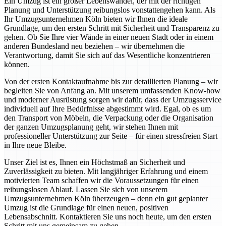
Ein Umzug ist ein großer Lebenswandel, der mit der richtigen
Planung und Unterstützung reibungslos vonstattengehen kann. Als
Ihr Umzugsunternehmen Köln bieten wir Ihnen die ideale
Grundlage, um den ersten Schritt mit Sicherheit und Transparenz zu
gehen. Ob Sie Ihre vier Wände in einer neuen Stadt oder in einem
anderen Bundesland neu beziehen – wir übernehmen die
Verantwortung, damit Sie sich auf das Wesentliche konzentrieren
können.
Von der ersten Kontaktaufnahme bis zur detaillierten Planung – wir
begleiten Sie von Anfang an. Mit unserem umfassenden Know-how
und moderner Ausrüstung sorgen wir dafür, dass der Umzugsservice
individuell auf Ihre Bedürfnisse abgestimmt wird. Egal, ob es um
den Transport von Möbeln, die Verpackung oder die Organisation
der ganzen Umzugsplanung geht, wir stehen Ihnen mit
professioneller Unterstützung zur Seite – für einen stressfreien Start
in Ihre neue Bleibe.
Unser Ziel ist es, Ihnen ein Höchstmaß an Sicherheit und
Zuverlässigkeit zu bieten. Mit langjähriger Erfahrung und einem
motivierten Team schaffen wir die Voraussetzungen für einen
reibungslosen Ablauf. Lassen Sie sich von unserem
Umzugsunternehmen Köln überzeugen – denn ein gut geplanter
Umzug ist die Grundlage für einen neuen, positiven
Lebensabschnitt. Kontaktieren Sie uns noch heute, um den ersten
Schritt mit uns gemeinsam zu gehen.