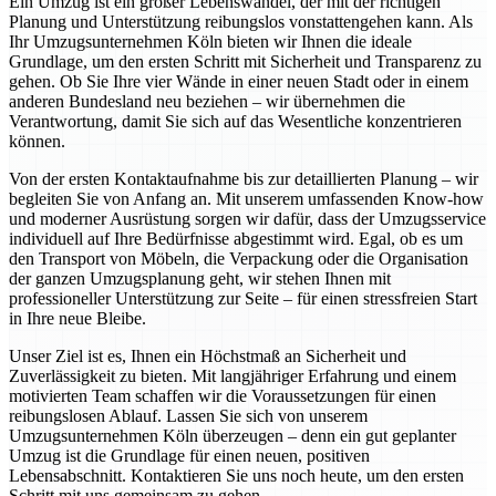
Ein Umzug ist ein großer Lebenswandel, der mit der richtigen
Planung und Unterstützung reibungslos vonstattengehen kann. Als
Ihr Umzugsunternehmen Köln bieten wir Ihnen die ideale
Grundlage, um den ersten Schritt mit Sicherheit und Transparenz zu
gehen. Ob Sie Ihre vier Wände in einer neuen Stadt oder in einem
anderen Bundesland neu beziehen – wir übernehmen die
Verantwortung, damit Sie sich auf das Wesentliche konzentrieren
können.
Von der ersten Kontaktaufnahme bis zur detaillierten Planung – wir
begleiten Sie von Anfang an. Mit unserem umfassenden Know-how
und moderner Ausrüstung sorgen wir dafür, dass der Umzugsservice
individuell auf Ihre Bedürfnisse abgestimmt wird. Egal, ob es um
den Transport von Möbeln, die Verpackung oder die Organisation
der ganzen Umzugsplanung geht, wir stehen Ihnen mit
professioneller Unterstützung zur Seite – für einen stressfreien Start
in Ihre neue Bleibe.
Unser Ziel ist es, Ihnen ein Höchstmaß an Sicherheit und
Zuverlässigkeit zu bieten. Mit langjähriger Erfahrung und einem
motivierten Team schaffen wir die Voraussetzungen für einen
reibungslosen Ablauf. Lassen Sie sich von unserem
Umzugsunternehmen Köln überzeugen – denn ein gut geplanter
Umzug ist die Grundlage für einen neuen, positiven
Lebensabschnitt. Kontaktieren Sie uns noch heute, um den ersten
Schritt mit uns gemeinsam zu gehen.