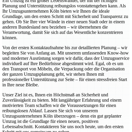
Ein Umzug ist ein großer Lebenswandel, der mit der richtigen
Planung und Unterstützung reibungslos vonstattengehen kann. Als
Ihr Umzugsunternehmen Köln bieten wir Ihnen die ideale
Grundlage, um den ersten Schritt mit Sicherheit und Transparenz zu
gehen. Ob Sie Ihre vier Wände in einer neuen Stadt oder in einem
anderen Bundesland neu beziehen – wir übernehmen die
Verantwortung, damit Sie sich auf das Wesentliche konzentrieren
können.
Von der ersten Kontaktaufnahme bis zur detaillierten Planung – wir
begleiten Sie von Anfang an. Mit unserem umfassenden Know-how
und moderner Ausrüstung sorgen wir dafür, dass der Umzugsservice
individuell auf Ihre Bedürfnisse abgestimmt wird. Egal, ob es um
den Transport von Möbeln, die Verpackung oder die Organisation
der ganzen Umzugsplanung geht, wir stehen Ihnen mit
professioneller Unterstützung zur Seite – für einen stressfreien Start
in Ihre neue Bleibe.
Unser Ziel ist es, Ihnen ein Höchstmaß an Sicherheit und
Zuverlässigkeit zu bieten. Mit langjähriger Erfahrung und einem
motivierten Team schaffen wir die Voraussetzungen für einen
reibungslosen Ablauf. Lassen Sie sich von unserem
Umzugsunternehmen Köln überzeugen – denn ein gut geplanter
Umzug ist die Grundlage für einen neuen, positiven
Lebensabschnitt. Kontaktieren Sie uns noch heute, um den ersten
Schritt mit uns gemeinsam zu gehen.