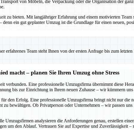
n Transport von Möbeln, die Verpackung oder die Organisation der gan
be.
keit zu bieten. Mit langjähriger Erfahrung und einem motivierten Team 
enn ein gut geplanter Umzug ist die Grundlage für einen neuen, posit
 erfahrenes Team steht Ihnen von der ersten Anfrage bis zum letzten Ka
ied macht – planen Sie Ihren Umzug ohne Stress
it verbunden. Eine professionelle Umzugsfirma übernimmt diese Heraus
anung bis zur Einrichtung in Ihrem neuen Zuhause – wir kümmern uns u
für den Erfolg. Eine professionelle Umzugsfirma bringt nicht nur die 
 zu bewältigen. Ob Privatperson oder Unternehmen – wir passen uns in
nelle Umzugsfirmen analysieren die Anforderungen genau, erstellen ei
gen um den Ablauf. Vertrauen Sie auf Expertise und Zuverlässigkeit –