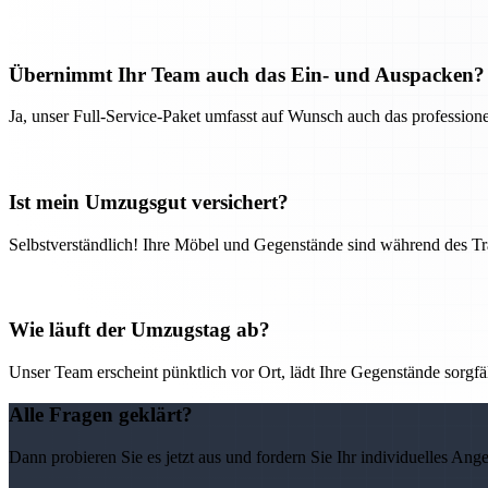
Übernimmt Ihr Team auch das Ein- und Auspacken?
Ja, unser Full-Service-Paket umfasst auf Wunsch auch das professio
Ist mein Umzugsgut versichert?
Selbstverständlich! Ihre Möbel und Gegenstände sind während des Tra
Wie läuft der Umzugstag ab?
Unser Team erscheint pünktlich vor Ort, lädt Ihre Gegenstände sorgfälti
Alle Fragen geklärt?
Dann probieren Sie es jetzt aus und fordern Sie Ihr individuelles Ang