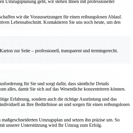
zen Umzugsplanung geht, wir stehen Ihnen mit professioneller
schaffen wir die Voraussetzungen für einen reibungslosen Ablauf.
iven Lebensabschnitt. Kontaktieren Sie uns noch heute, um den
rton zur Seite – professionell, transparent und termingerecht.
forderung für Sie und sorgt dafür, dass sämtliche Details
m alles, damit Sie sich auf das Wesentliche konzentrieren können.
nötige Erfahrung, sondern auch die richtige Ausrüstung und das
dividuell an Ihre Bedürfnisse an und sorgen für einen reibungslosen
nen maßgeschneiderten Umzugsplan und setzen ihn präzise um. So
 mit unserer Unterstützung wird Ihr Umzug zum Erfolg.