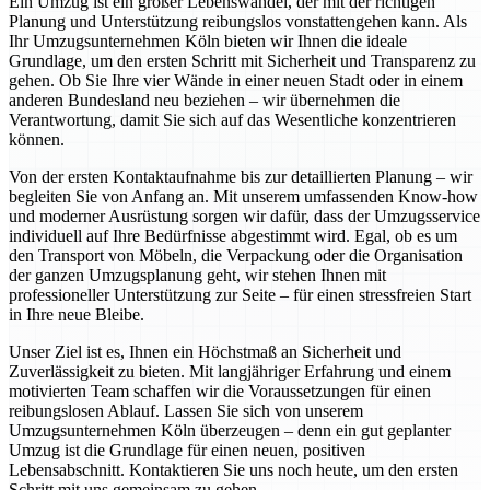
Ein Umzug ist ein großer Lebenswandel, der mit der richtigen
Planung und Unterstützung reibungslos vonstattengehen kann. Als
Ihr Umzugsunternehmen Köln bieten wir Ihnen die ideale
Grundlage, um den ersten Schritt mit Sicherheit und Transparenz zu
gehen. Ob Sie Ihre vier Wände in einer neuen Stadt oder in einem
anderen Bundesland neu beziehen – wir übernehmen die
Verantwortung, damit Sie sich auf das Wesentliche konzentrieren
können.
Von der ersten Kontaktaufnahme bis zur detaillierten Planung – wir
begleiten Sie von Anfang an. Mit unserem umfassenden Know-how
und moderner Ausrüstung sorgen wir dafür, dass der Umzugsservice
individuell auf Ihre Bedürfnisse abgestimmt wird. Egal, ob es um
den Transport von Möbeln, die Verpackung oder die Organisation
der ganzen Umzugsplanung geht, wir stehen Ihnen mit
professioneller Unterstützung zur Seite – für einen stressfreien Start
in Ihre neue Bleibe.
Unser Ziel ist es, Ihnen ein Höchstmaß an Sicherheit und
Zuverlässigkeit zu bieten. Mit langjähriger Erfahrung und einem
motivierten Team schaffen wir die Voraussetzungen für einen
reibungslosen Ablauf. Lassen Sie sich von unserem
Umzugsunternehmen Köln überzeugen – denn ein gut geplanter
Umzug ist die Grundlage für einen neuen, positiven
Lebensabschnitt. Kontaktieren Sie uns noch heute, um den ersten
Schritt mit uns gemeinsam zu gehen.