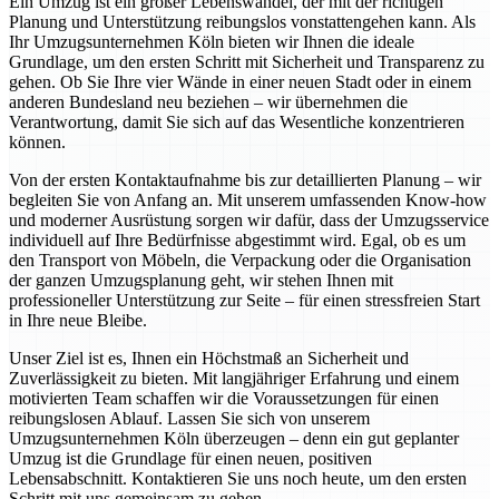
Ein Umzug ist ein großer Lebenswandel, der mit der richtigen
Planung und Unterstützung reibungslos vonstattengehen kann. Als
Ihr Umzugsunternehmen Köln bieten wir Ihnen die ideale
Grundlage, um den ersten Schritt mit Sicherheit und Transparenz zu
gehen. Ob Sie Ihre vier Wände in einer neuen Stadt oder in einem
anderen Bundesland neu beziehen – wir übernehmen die
Verantwortung, damit Sie sich auf das Wesentliche konzentrieren
können.
Von der ersten Kontaktaufnahme bis zur detaillierten Planung – wir
begleiten Sie von Anfang an. Mit unserem umfassenden Know-how
und moderner Ausrüstung sorgen wir dafür, dass der Umzugsservice
individuell auf Ihre Bedürfnisse abgestimmt wird. Egal, ob es um
den Transport von Möbeln, die Verpackung oder die Organisation
der ganzen Umzugsplanung geht, wir stehen Ihnen mit
professioneller Unterstützung zur Seite – für einen stressfreien Start
in Ihre neue Bleibe.
Unser Ziel ist es, Ihnen ein Höchstmaß an Sicherheit und
Zuverlässigkeit zu bieten. Mit langjähriger Erfahrung und einem
motivierten Team schaffen wir die Voraussetzungen für einen
reibungslosen Ablauf. Lassen Sie sich von unserem
Umzugsunternehmen Köln überzeugen – denn ein gut geplanter
Umzug ist die Grundlage für einen neuen, positiven
Lebensabschnitt. Kontaktieren Sie uns noch heute, um den ersten
Schritt mit uns gemeinsam zu gehen.