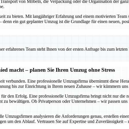
n Transport von Möbeln, die Verpackung oder die Organisation der gan
be.
keit zu bieten. Mit langjähriger Erfahrung und einem motivierten Team 
enn ein gut geplanter Umzug ist die Grundlage für einen neuen, posit
 erfahrenes Team steht Ihnen von der ersten Anfrage bis zum letzten Ka
ied macht – planen Sie Ihren Umzug ohne Stress
it verbunden. Eine professionelle Umzugsfirma übernimmt diese Heraus
anung bis zur Einrichtung in Ihrem neuen Zuhause – wir kümmern uns u
für den Erfolg. Eine professionelle Umzugsfirma bringt nicht nur die 
 zu bewältigen. Ob Privatperson oder Unternehmen – wir passen uns in
nelle Umzugsfirmen analysieren die Anforderungen genau, erstellen ei
gen um den Ablauf. Vertrauen Sie auf Expertise und Zuverlässigkeit –