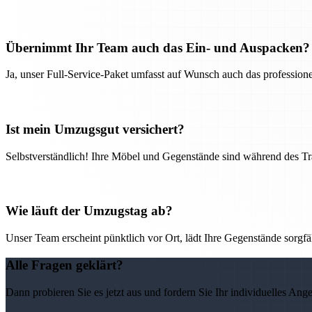
Übernimmt Ihr Team auch das Ein- und Auspacken?
Ja, unser Full-Service-Paket umfasst auf Wunsch auch das professio
Ist mein Umzugsgut versichert?
Selbstverständlich! Ihre Möbel und Gegenstände sind während des Tra
Wie läuft der Umzugstag ab?
Unser Team erscheint pünktlich vor Ort, lädt Ihre Gegenstände sorgfälti
Alle Fragen geklärt?
Dann probieren Sie es jetzt aus und fordern Sie Ihr individuelles Ang