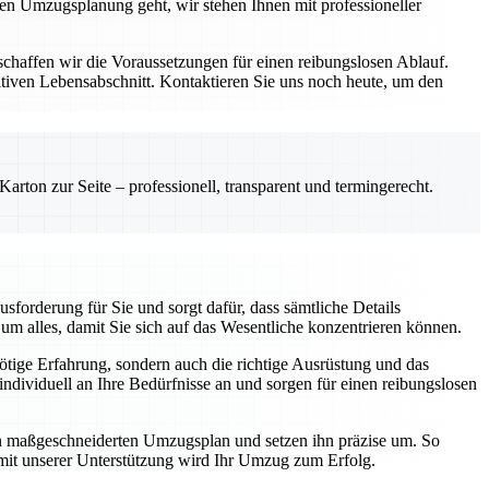
zen Umzugsplanung geht, wir stehen Ihnen mit professioneller
schaffen wir die Voraussetzungen für einen reibungslosen Ablauf.
iven Lebensabschnitt. Kontaktieren Sie uns noch heute, um den
rton zur Seite – professionell, transparent und termingerecht.
forderung für Sie und sorgt dafür, dass sämtliche Details
m alles, damit Sie sich auf das Wesentliche konzentrieren können.
nötige Erfahrung, sondern auch die richtige Ausrüstung und das
dividuell an Ihre Bedürfnisse an und sorgen für einen reibungslosen
nen maßgeschneiderten Umzugsplan und setzen ihn präzise um. So
 mit unserer Unterstützung wird Ihr Umzug zum Erfolg.