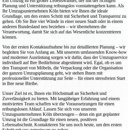
Ein Umzug ist ein großer Lebenswandel, der mit der richtigen
Planung und Unterstützung reibungslos vonstattengehen kann. Als
Ihr Umzugsunternehmen Köln bieten wir Ihnen die ideale
Grundlage, um den ersten Schritt mit Sicherheit und Transparenz zu
gehen. Ob Sie Ihre vier Wände in einer neuen Stadt oder in einem
anderen Bundesland neu beziehen – wir übernehmen die
Verantwortung, damit Sie sich auf das Wesentliche konzentrieren
können.
Von der ersten Kontaktaufnahme bis zur detaillierten Planung – wir
begleiten Sie von Anfang an. Mit unserem umfassenden Know-how
und moderner Ausrüstung sorgen wir dafür, dass der Umzugsservice
individuell auf Ihre Bedürfnisse abgestimmt wird. Egal, ob es um
den Transport von Möbeln, die Verpackung oder die Organisation
der ganzen Umzugsplanung geht, wir stehen Ihnen mit
professioneller Unterstützung zur Seite – für einen stressfreien Start
in Ihre neue Bleibe.
Unser Ziel ist es, Ihnen ein Höchstmaß an Sicherheit und
Zuverlässigkeit zu bieten. Mit langjähriger Erfahrung und einem
motivierten Team schaffen wir die Voraussetzungen für einen
reibungslosen Ablauf. Lassen Sie sich von unserem
Umzugsunternehmen Köln überzeugen – denn ein gut geplanter
Umzug ist die Grundlage für einen neuen, positiven
Lebensabschnitt. Kontaktieren Sie uns noch heute, um den ersten
Schritt mit uns gemeinsam zu gehen.