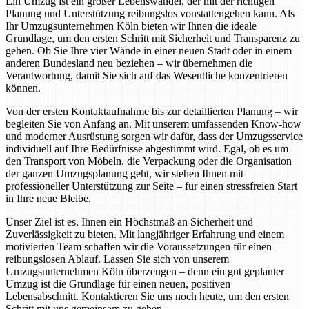
Ein Umzug ist ein großer Lebenswandel, der mit der richtigen
Planung und Unterstützung reibungslos vonstattengehen kann. Als
Ihr Umzugsunternehmen Köln bieten wir Ihnen die ideale
Grundlage, um den ersten Schritt mit Sicherheit und Transparenz zu
gehen. Ob Sie Ihre vier Wände in einer neuen Stadt oder in einem
anderen Bundesland neu beziehen – wir übernehmen die
Verantwortung, damit Sie sich auf das Wesentliche konzentrieren
können.
Von der ersten Kontaktaufnahme bis zur detaillierten Planung – wir
begleiten Sie von Anfang an. Mit unserem umfassenden Know-how
und moderner Ausrüstung sorgen wir dafür, dass der Umzugsservice
individuell auf Ihre Bedürfnisse abgestimmt wird. Egal, ob es um
den Transport von Möbeln, die Verpackung oder die Organisation
der ganzen Umzugsplanung geht, wir stehen Ihnen mit
professioneller Unterstützung zur Seite – für einen stressfreien Start
in Ihre neue Bleibe.
Unser Ziel ist es, Ihnen ein Höchstmaß an Sicherheit und
Zuverlässigkeit zu bieten. Mit langjähriger Erfahrung und einem
motivierten Team schaffen wir die Voraussetzungen für einen
reibungslosen Ablauf. Lassen Sie sich von unserem
Umzugsunternehmen Köln überzeugen – denn ein gut geplanter
Umzug ist die Grundlage für einen neuen, positiven
Lebensabschnitt. Kontaktieren Sie uns noch heute, um den ersten
Schritt mit uns gemeinsam zu gehen.