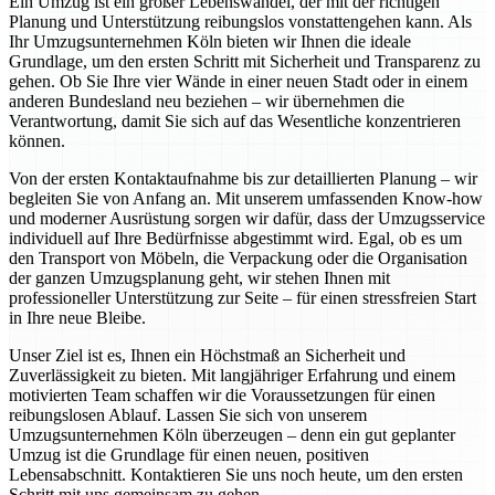
Ein Umzug ist ein großer Lebenswandel, der mit der richtigen
Planung und Unterstützung reibungslos vonstattengehen kann. Als
Ihr Umzugsunternehmen Köln bieten wir Ihnen die ideale
Grundlage, um den ersten Schritt mit Sicherheit und Transparenz zu
gehen. Ob Sie Ihre vier Wände in einer neuen Stadt oder in einem
anderen Bundesland neu beziehen – wir übernehmen die
Verantwortung, damit Sie sich auf das Wesentliche konzentrieren
können.
Von der ersten Kontaktaufnahme bis zur detaillierten Planung – wir
begleiten Sie von Anfang an. Mit unserem umfassenden Know-how
und moderner Ausrüstung sorgen wir dafür, dass der Umzugsservice
individuell auf Ihre Bedürfnisse abgestimmt wird. Egal, ob es um
den Transport von Möbeln, die Verpackung oder die Organisation
der ganzen Umzugsplanung geht, wir stehen Ihnen mit
professioneller Unterstützung zur Seite – für einen stressfreien Start
in Ihre neue Bleibe.
Unser Ziel ist es, Ihnen ein Höchstmaß an Sicherheit und
Zuverlässigkeit zu bieten. Mit langjähriger Erfahrung und einem
motivierten Team schaffen wir die Voraussetzungen für einen
reibungslosen Ablauf. Lassen Sie sich von unserem
Umzugsunternehmen Köln überzeugen – denn ein gut geplanter
Umzug ist die Grundlage für einen neuen, positiven
Lebensabschnitt. Kontaktieren Sie uns noch heute, um den ersten
Schritt mit uns gemeinsam zu gehen.