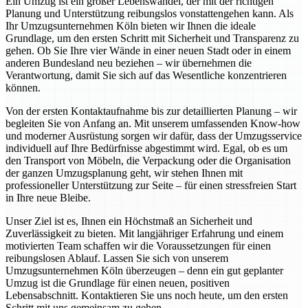
Ein Umzug ist ein großer Lebenswandel, der mit der richtigen
Planung und Unterstützung reibungslos vonstattengehen kann. Als
Ihr Umzugsunternehmen Köln bieten wir Ihnen die ideale
Grundlage, um den ersten Schritt mit Sicherheit und Transparenz zu
gehen. Ob Sie Ihre vier Wände in einer neuen Stadt oder in einem
anderen Bundesland neu beziehen – wir übernehmen die
Verantwortung, damit Sie sich auf das Wesentliche konzentrieren
können.
Von der ersten Kontaktaufnahme bis zur detaillierten Planung – wir
begleiten Sie von Anfang an. Mit unserem umfassenden Know-how
und moderner Ausrüstung sorgen wir dafür, dass der Umzugsservice
individuell auf Ihre Bedürfnisse abgestimmt wird. Egal, ob es um
den Transport von Möbeln, die Verpackung oder die Organisation
der ganzen Umzugsplanung geht, wir stehen Ihnen mit
professioneller Unterstützung zur Seite – für einen stressfreien Start
in Ihre neue Bleibe.
Unser Ziel ist es, Ihnen ein Höchstmaß an Sicherheit und
Zuverlässigkeit zu bieten. Mit langjähriger Erfahrung und einem
motivierten Team schaffen wir die Voraussetzungen für einen
reibungslosen Ablauf. Lassen Sie sich von unserem
Umzugsunternehmen Köln überzeugen – denn ein gut geplanter
Umzug ist die Grundlage für einen neuen, positiven
Lebensabschnitt. Kontaktieren Sie uns noch heute, um den ersten
Schritt mit uns gemeinsam zu gehen.