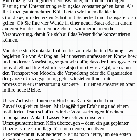
Ein Umzug ist ein großer Lebenswandel, der mit der richtigen
Planung und Unterstützung reibungslos vonstattengehen kann. Als
Ihr Umzugsunternehmen Köln bieten wir Ihnen die ideale
Grundlage, um den ersten Schritt mit Sicherheit und Transparenz zu
gehen. Ob Sie Ihre vier Wände in einer neuen Stadt oder in einem
anderen Bundesland neu beziehen – wir übernehmen die
Verantwortung, damit Sie sich auf das Wesentliche konzentrieren
können.
Von der ersten Kontaktaufnahme bis zur detaillierten Planung – wir
begleiten Sie von Anfang an. Mit unserem umfassenden Know-how
und moderner Ausrüstung sorgen wir dafür, dass der Umzugsservice
individuell auf Ihre Bedürfnisse abgestimmt wird. Egal, ob es um
den Transport von Möbeln, die Verpackung oder die Organisation
der ganzen Umzugsplanung geht, wir stehen Ihnen mit
professioneller Unterstützung zur Seite – für einen stressfreien Start
in Ihre neue Bleibe.
Unser Ziel ist es, Ihnen ein Höchstmaß an Sicherheit und
Zuverlässigkeit zu bieten. Mit langjähriger Erfahrung und einem
motivierten Team schaffen wir die Voraussetzungen für einen
reibungslosen Ablauf. Lassen Sie sich von unserem
Umzugsunternehmen Köln überzeugen – denn ein gut geplanter
Umzug ist die Grundlage für einen neuen, positiven
Lebensabschnitt. Kontaktieren Sie uns noch heute, um den ersten
Schritt mit uns gemeinsam zu gehen.